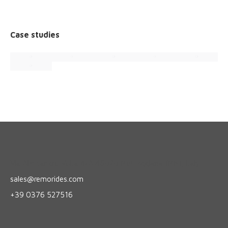
Case studies
Via Alessandro Volta 4/A 46020 Motteggiana (MN), Italy
sales@remorides.com
+39 0376 527516