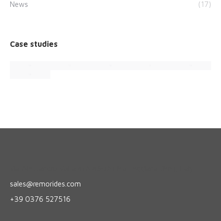
News
(17)
Case studies
Via Alessandro Volta 4/A 46020 Motteggiana (MN), Italy
sales@remorides.com
+39 0376 527516