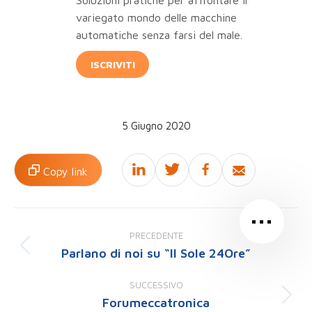
Soluzioni pratiche per affrontare il
variegato mondo delle macchine
automatiche senza farsi del male.
ISCRIVITI
5 Giugno 2020
Copy link
…
Naviga
tra
PRECEDENTE
i
Parlano di noi su “Il Sole 24Ore”
Post
post
precedente:
SUCCESSIVO
Forumeccatronica
Prossimo