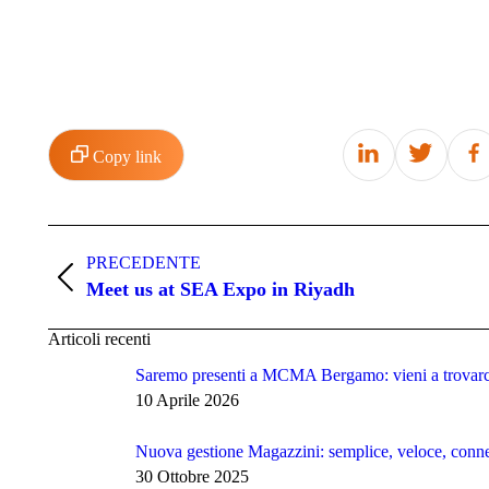
Copy link
Naviga
tra
PRECEDENTE
Post
Meet us at SEA Expo in Riyadh
i
precedente:
post
Articoli recenti
Saremo presenti a MCMA Bergamo: vieni a trovarc
10 Aprile 2026
Nuova gestione Magazzini: semplice, veloce, conn
30 Ottobre 2025