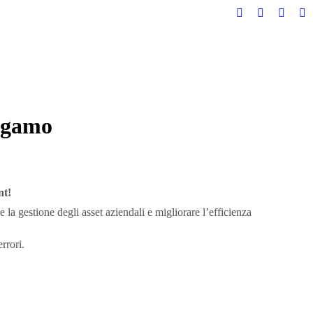
Twitter
Facebook
YouTu
Li
page
page
page
pa
opens
opens
opens
op
in
in
in
in
new
new
new
n
window
window
windo
w
rgamo
nt!
la gestione degli asset aziendali e migliorare l’efficienza
rrori.