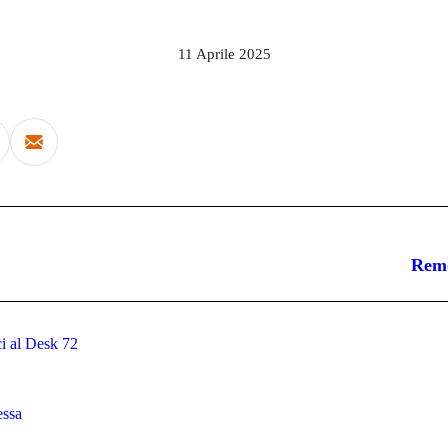
11 Aprile 2025
Prossimo
Remo
post:
i al Desk 72
essa